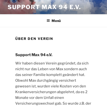
Zum
SUPPORT MAX 94 E.V.
Inhalt
springen
Menü
ÜBER DEN VEREIN
Support Max 94 e.V.
Wir haben diesen Verein gegründet, da sich
nicht nur das Leben von Max sondern auch
das seiner Familie komplett geändert hat.
Obwohl Max durchgängig versichert
gewesen ist, wurden viele Kosten von den
Krankenversicherungen abgelehnt, da es 2
Monate vor dem Unfall einen
Versicherungswechsel gab. So wurde z.B. der